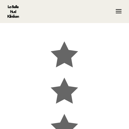


