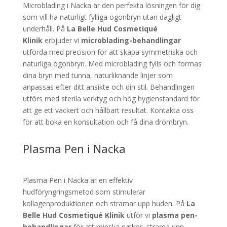
Microblading i Nacka är den perfekta lösningen för dig
som vill ha naturligt fylliga ögonbryn utan dagligt
underhåll. På
La Belle Hud Cosmetiqué
Klinik
erbjuder vi
microblading-behandlingar
utförda med precision för att skapa symmetriska och
naturliga ögonbryn. Med microblading fylls och formas
dina bryn med tunna, naturliknande linjer som
anpassas efter ditt ansikte och din stil. Behandlingen
utförs med sterila verktyg och hög hygienstandard för
att ge ett vackert och hållbart resultat. Kontakta oss
för att boka en konsultation och få dina drömbryn.
Plasma Pen i Nacka
Plasma Pen i Nacka är en effektiv
hudföryngringsmetod som stimulerar
kollagenproduktionen och stramar upp huden. På
La
Belle Hud Cosmetiqué Klinik
utför vi
plasma pen-
behandlingar
för att minska rynkor, strama upp