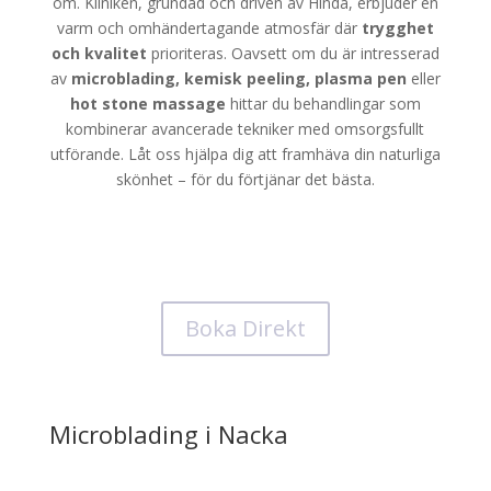
om. Kliniken, grundad och driven av Hinda, erbjuder en
varm och omhändertagande atmosfär där
trygghet
och kvalitet
prioriteras. Oavsett om du är intresserad
av
microblading, kemisk peeling, plasma pen
eller
hot stone massage
hittar du behandlingar som
kombinerar avancerade tekniker med omsorgsfullt
utförande. Låt oss hjälpa dig att framhäva din naturliga
skönhet – för du förtjänar det bästa.
Boka Direkt
Microblading i Nacka