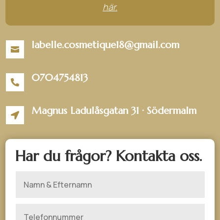
här.
labelle.cosmetique18@gmail.com

0704754813

Magnus Ladulåsgatan 31 · Södermalm

Har du frågor? Kontakta oss.