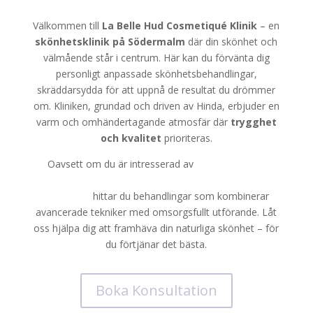
Välkommen till
La Belle Hud Cosmetiqué Klinik
– en
skönhetsklinik på Södermalm
där din skönhet och
välmående står i centrum. Här kan du förvänta dig
personligt anpassade skönhetsbehandlingar,
skräddarsydda för att uppnå de resultat du drömmer
om. Kliniken, grundad och driven av Hinda, erbjuder en
varm och omhändertagande atmosfär där
trygghet
och kvalitet
prioriteras.
Oavsett om du är intresserad av
microblading,
kemisk peeling, plasma pen
eller
hot stone
massage
hittar du behandlingar som kombinerar
avancerade tekniker med omsorgsfullt utförande. Låt
oss hjälpa dig att framhäva din naturliga skönhet – för
du förtjänar det bästa.
Boka Konsultation