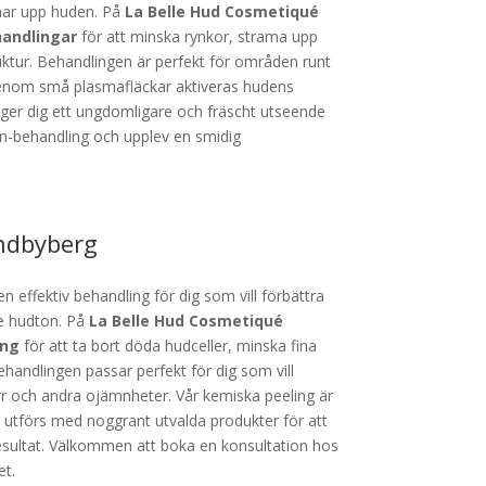
mar upp huden. På
La Belle Hud Cosmetiqué
andlingar
för att minska rynkor, strama upp
ktur. Behandlingen är perfekt för områden runt
nom små plasmafläckar aktiveras hudens
t ger dig ett ungdomligare och fräscht utseende
en-behandling och upplev en smidig
undbyberg
n effektiv behandling för dig som vill förbättra
e hudton. På
La Belle Hud Cosmetiqué
ing
för att ta bort döda hudceller, minska fina
Behandlingen passar perfekt för dig som vill
r och andra ojämnheter. Vår kemiska peeling är
 utförs med noggrant utvalda produkter för att
esultat. Välkommen att boka en konsultation hos
et.