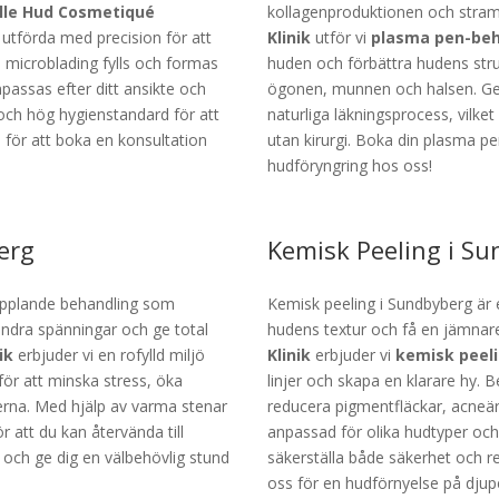
lle Hud Cosmetiqué
kollagenproduktionen och stra
utförda med precision för att
Klinik
utför vi
plasma pen-beh
microblading fylls och formas
huden och förbättra hudens stru
passas efter ditt ansikte och
ögonen, munnen och halsen. Ge
 och hög hygienstandard för att
naturliga läkningsprocess, vilke
s för att boka en konsultation
utan kirurgi. Boka din plasma p
hudföryngring hos oss!
erg
Kemisk Peeling i S
pplande behandling som
Kemisk peeling i Sundbyberg är e
ndra spänningar och ge total
hudens textur och få en jämnar
nik
erbjuder vi en rofylld miljö
Klinik
erbjuder vi
kemisk peel
för att minska stress, öka
linjer och skapa en klarare hy. 
lerna. Med hjälp av varma stenar
reducera pigmentfläckar, acneär
r att du kan återvända till
anpassad för olika hudtyper och
och ge dig en välbehövlig stund
säkerställa både säkerhet och r
oss för en hudförnyelse på djup