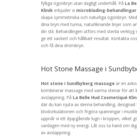
fylliga ögonbryn utan dagligt underhåll. På
La Be
Klinik
erbjuder vi
microblading-behandlingar
skapa symmetriska och naturliga ögonbryn. Med 
dina bryn med tunna, naturliknande linjer som an
din stil. Behandlingen utförs med sterila verktyg
ge ett vackert och hållbart resultat. Kontakta os
och få dina drömbryn.
Hot Stone Massage i Sundbyb
Hot stone i Sundbyberg massage
är en avko
kombinerar massage med varma stenar för att li
avslappning. På
La Belle Hud Cosmetiqué Kli
där du kan njuta av denna behandling, designad 
blodcirkulationen och frigöra spänningar i musk
uppnår vi ett djupgående lugn i kroppen, vilket gö
vardagen med ny energi. Låt oss ta hand om dig 
av avslappning.