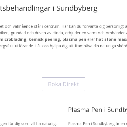
etsbehandlingar i Sundbyberg
et och välmående står i centrum. Här kan du förvänta dig personlig
iniken, grundad och driven av Hinda, erbjuder en varm och omhände
microblading, kemisk peeling, plasma pen
eller
hot stone mas
sfullt utförande. Låt oss hjälpa dig att framhäva din naturliga skönhe
Boka Direkt
Plasma Pen i Sundb
en för dig som vill ha naturligt
Plasma Pen i Sundbyberg är en 