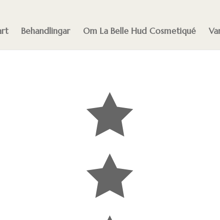
art
Behandlingar
Om La Belle Hud Cosmetiqué
Va

