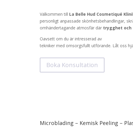
Välkommen till
La Belle Hud Cosmetiqué Klin
personligt anpassade skönhetsbehandlingar, skr
omhändertagande atmosfär där
trygghet och 
Oavsett om du är intresserad av
microblading,
tekniker med omsorgsfullt utförande. Låt oss hjä
Boka Konsultation
Microblading – Kemisk Peeling – P