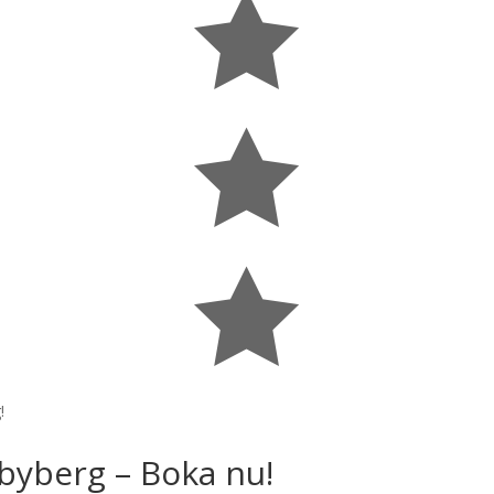



!
byberg – Boka nu!