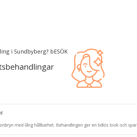
ling i Sundbyberg? bESÖK
tsbehandlingar
n!
 ögonbryn med lång hållbarhet. Behandlingen ger en tidlös look och spara