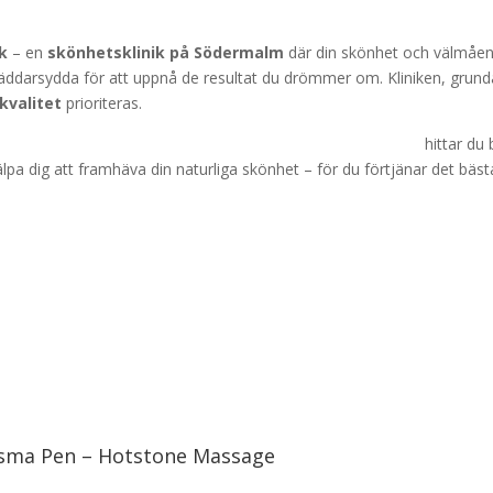
ik
– en
skönhetsklinik på Södermalm
där din skönhet och välmåend
äddarsydda för att uppnå de resultat du drömmer om. Kliniken, grund
kvalitet
prioriteras.
 kemisk peeling, plasma pen
eller
hot stone massage
hittar du
lpa dig att framhäva din naturliga skönhet – för du förtjänar det bäst
lasma Pen – Hotstone Massage