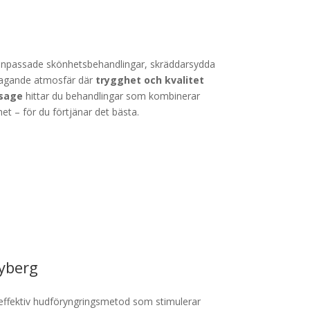
t anpassade skönhetsbehandlingar, skräddarsydda
rtagande atmosfär där
trygghet och kvalitet
sage
hittar du behandlingar som kombinerar
t – för du förtjänar det bästa.
yberg
effektiv hudföryngringsmetod som stimulerar