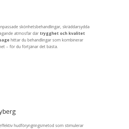
t anpassade skönhetsbehandlingar, skräddarsydda
rtagande atmosfär där
trygghet och kvalitet
sage
hittar du behandlingar som kombinerar
t – för du förtjänar det bästa.
yberg
effektiv hudföryngringsmetod som stimulerar