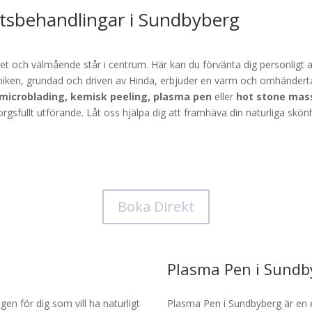
etsbehandlingar i Sundbyberg
et och välmående står i centrum. Här kan du förvänta dig personlig
iniken, grundad och driven av Hinda, erbjuder en varm och omhände
microblading, kemisk peeling, plasma pen
eller
hot stone mas
sfullt utförande. Låt oss hjälpa dig att framhäva din naturliga skönhe
Boka Direkt
Plasma Pen i Sundb
en för dig som vill ha naturligt
Plasma Pen i Sundbyberg är en 