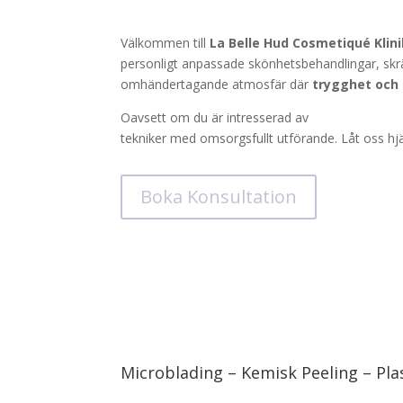
Välkommen till
La Belle Hud Cosmetiqué Klin
personligt anpassade skönhetsbehandlingar, skr
omhändertagande atmosfär där
trygghet och 
Oavsett om du är intresserad av
microblading,
tekniker med omsorgsfullt utförande. Låt oss hjä
Boka Konsultation
Microblading – Kemisk Peeling – P