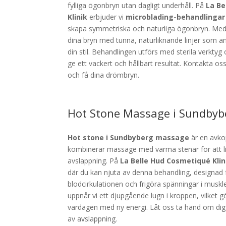
fylliga ögonbryn utan dagligt underhåll. På
La Be
Klinik
erbjuder vi
microblading-behandlingar
skapa symmetriska och naturliga ögonbryn. Med 
dina bryn med tunna, naturliknande linjer som an
din stil. Behandlingen utförs med sterila verktyg
ge ett vackert och hållbart resultat. Kontakta os
och få dina drömbryn.
Hot Stone Massage i Sundbyb
Hot stone i Sundbyberg massage
är en avko
kombinerar massage med varma stenar för att li
avslappning. På
La Belle Hud Cosmetiqué Kli
där du kan njuta av denna behandling, designad 
blodcirkulationen och frigöra spänningar i musk
uppnår vi ett djupgående lugn i kroppen, vilket gö
vardagen med ny energi. Låt oss ta hand om dig 
av avslappning.