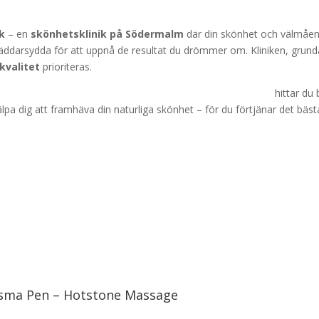
ik
– en
skönhetsklinik på Södermalm
där din skönhet och välmåend
äddarsydda för att uppnå de resultat du drömmer om. Kliniken, grund
kvalitet
prioriteras.
 kemisk peeling, plasma pen
eller
hot stone massage
hittar du
lpa dig att framhäva din naturliga skönhet – för du förtjänar det bäst
lasma Pen – Hotstone Massage