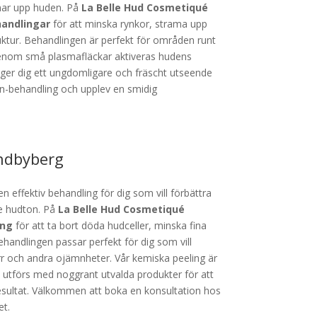
mar upp huden. På
La Belle Hud Cosmetiqué
andlingar
för att minska rynkor, strama upp
ktur. Behandlingen är perfekt för områden runt
nom små plasmafläckar aktiveras hudens
t ger dig ett ungdomligare och fräscht utseende
en-behandling och upplev en smidig
undbyberg
n effektiv behandling för dig som vill förbättra
e hudton. På
La Belle Hud Cosmetiqué
ing
för att ta bort döda hudceller, minska fina
Behandlingen passar perfekt för dig som vill
r och andra ojämnheter. Vår kemiska peeling är
 utförs med noggrant utvalda produkter för att
esultat. Välkommen att boka en konsultation hos
et.