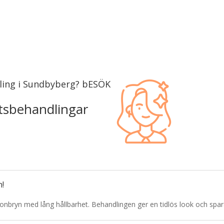
ling i Sundbyberg? bESÖK
tsbehandlingar
n!
 ögonbryn med lång hållbarhet. Behandlingen ger en tidlös look och spara