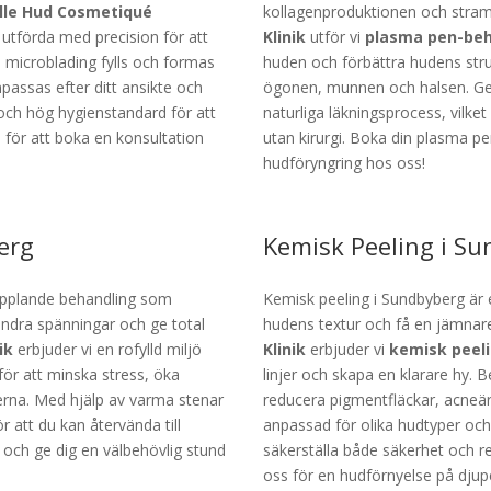
lle Hud Cosmetiqué
kollagenproduktionen och stra
utförda med precision för att
Klinik
utför vi
plasma pen-beh
microblading fylls och formas
huden och förbättra hudens stru
passas efter ditt ansikte och
ögonen, munnen och halsen. Ge
 och hög hygienstandard för att
naturliga läkningsprocess, vilke
s för att boka en konsultation
utan kirurgi. Boka din plasma p
hudföryngring hos oss!
erg
Kemisk Peeling i S
pplande behandling som
Kemisk peeling i Sundbyberg är e
ndra spänningar och ge total
hudens textur och få en jämnar
nik
erbjuder vi en rofylld miljö
Klinik
erbjuder vi
kemisk peel
för att minska stress, öka
linjer och skapa en klarare hy. 
lerna. Med hjälp av varma stenar
reducera pigmentfläckar, acneär
r att du kan återvända till
anpassad för olika hudtyper och
och ge dig en välbehövlig stund
säkerställa både säkerhet och r
oss för en hudförnyelse på djup