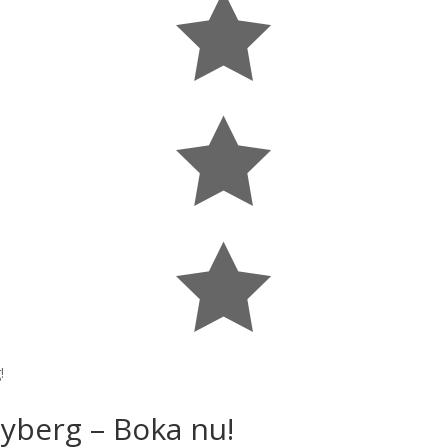



!
yberg – Boka nu!