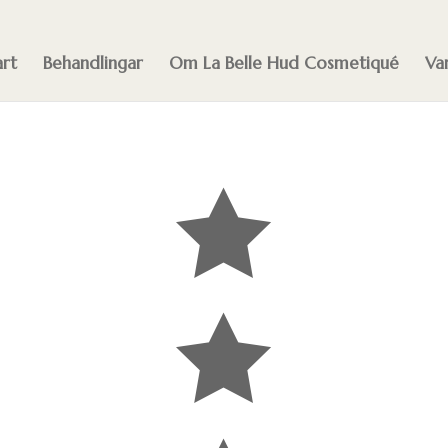
art
Behandlingar
Om La Belle Hud Cosmetiqué
Va

